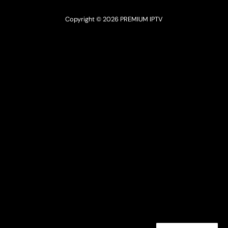
Copyright © 2026 PREMIUM IPTV
Optimized by Seraphinite Accelerator
Turns on site high speed to be attractive for people and search engines.