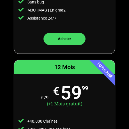
Sans bug
M3U | MAG | Enigma2
Assistance 24/7
A
cheter
POPULAIRE
12 Mois
59
€
99
€
79
(+1 Mois gratuit)
+40.000 Chaînes