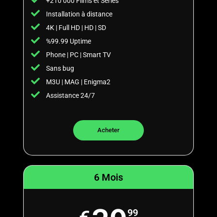
+210 000 Films et Séries
Installation à distance
4K | Full HD | HD | SD
%99.99 Uptime
Phone | PC | Smart TV
Sans bug
M3U | MAG | Enigma2
Assistance 24/7
Acheter​
6 Mois
99