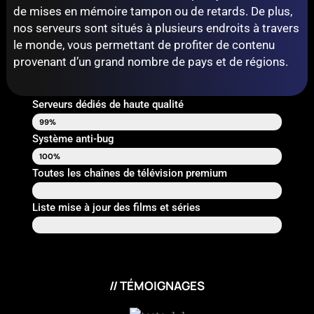
de mises en mémoire tampon ou de retards. De plus,
nos serveurs sont situés à plusieurs endroits à travers
le monde, vous permettant de profiter de contenu
provenant d’un grand nombre de pays et de régions.
Serveurs dédiés de haute qualité
Uptime
99%
Système anti-bug
Système anti-bug
100%
Toutes les chaînes de télévision premium
+40.000 Chaînes
Liste mise à jour des films et séries
+210 000 Films et séries
// TÉMOIGNAGES